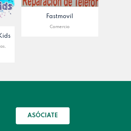
Fastmovil
Comercio
Kids
os,
ASÓCIATE