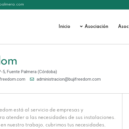
epalmera.com
Inicio
Asociación
Asoc
edom
2º-5, Fuente Palmera (Córdoba)
ifreedom.com
administracion@bujifreedom.com
eedom está al servicio de empresas y
ra atender a las necesidades de sus instalaciones.
en nuestro trabajo, cubrimos tus necesidades,