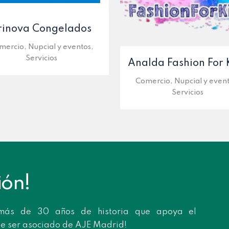
rinova Congelados
mercio, Nupcial y eventos,
Servicios
Analda Fashion For 
Comercio, Nupcial y event
Servicios
ión!
más de 30 años de historia que apoya el
de ser asociado de AJE Madrid!