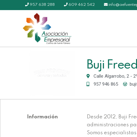
957 638 288
609 462 542
info@aefuent
Buji Fre
Calle Algarrobo, 2 - 
957 946 865
buj
Información
Desde 2012, Buji Fr
administraciones pa
Somos especialistas 