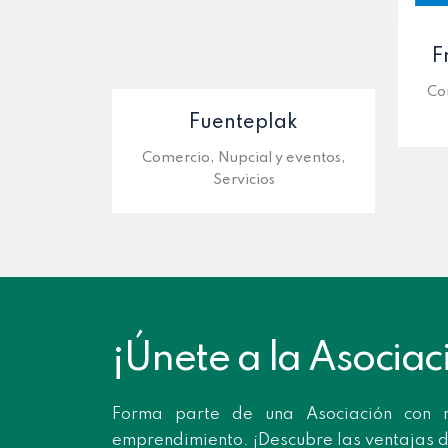
F
Co
Fuenteplak
Comercio, Nupcial y eventos,
Servicios
¡Únete a la Asociac
Forma parte de una Asociación con 
emprendimiento. ¡Descubre las ventajas 