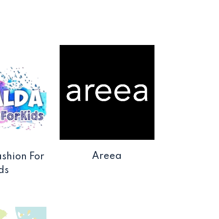
Areea
shion For
ds