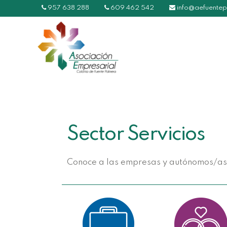
957 638 288
609 462 542
info@aefuente
Sector Servicios
Conoce a las empresas y autónomos/as d