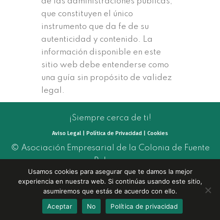
de las administraciones públicas,
que constituyen el único
instrumento que da fe de su
autenticidad y contenido. La
información disponible en este
sitio web debe entenderse como
una guía sin propósito de validez
legal.
¡Siempre cerca de ti!
Aviso Legal | Política de Privacidad | Cookies
© Asociación Empresarial de la Colonia de Fuente
Palmera
Usamos cookies para asegurar que te damos la mejor
experiencia en nuestra web. Si continúas usando este sitio,
asumiremos que estás de acuerdo con ello.
Ética Comunicación
Web realizada por:
Aceptar
No
Política de privacidad