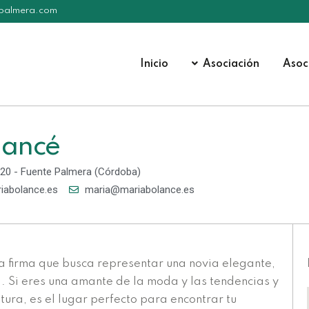
epalmera.com
Inicio
Asociación
Asoc
lancé
4120 - Fuente Palmera (Córdoba)
iabolance.es
maria@mariabolance.es
a firma que busca representar una novia elegante,
. Si eres una amante de la moda y las tendencias y
stura, es el lugar perfecto para encontrar tu