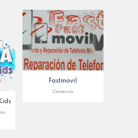
Fastmovil
Comercio
Kids
os,