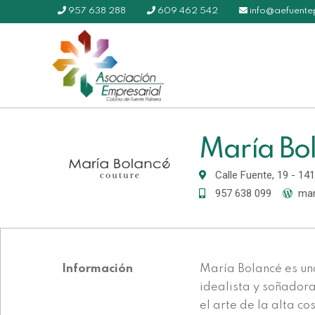
957 638 288
609 462 542
info@aefuent
María Bo
Calle Fuente, 19 - 1
957 638 099
mar
Información
María Bolancé es un
idealista y soñadora
el arte de la alta co