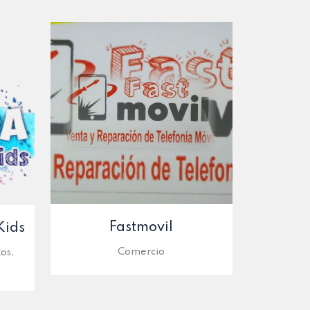
Fastmovil
Kids
Comercio
os,