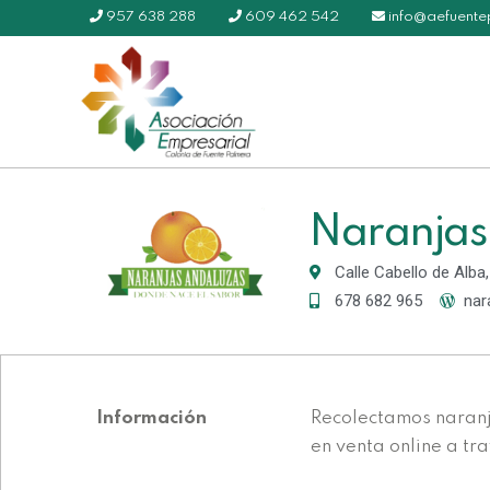
957 638 288
609 462 542
info@aefuent
Naranjas
Calle Cabello de Alba
678 682 965
nar
Información
Recolectamos naranj
en venta online a t