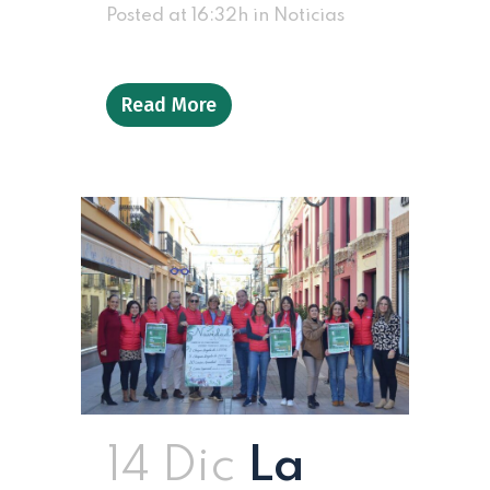
Posted at 16:32h
in
Noticias
Read More
14 Dic
La